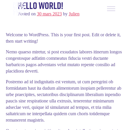
Hello world!
Skip
to
Paris 2024 IF EPFCL
content
Posted on
30 mars 2023
by
Julien
Welcome to WordPress. This is your first post. Edit or delete it,
then start writing!
Nemo quaeso miretur, si post exsudatos labores itinerum longos
congestosque adfatim commeatus fiducia vestri ductante
barbaricos pagos adventans velut mutato repente consilio ad
placidiora deverti.
Postremo ad id indignitatis est ventum, ut cum peregrini ob
formidatam haut ita dudum alimentorum inopiam pellerentur ab
urbe praecipites, sectatoribus disciplinarum liberalium inpendio
paucis sine respiratione ulla extrusis, tenerentur minimarum
adseclae veri, quique id simularunt ad tempus, et tria milia
saltatricum ne interpellata quidem cum choris totidemque
remanerent magistris.