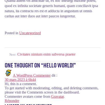
Quanta autem vis amicitiae sit, ex hoc intellegi maxime potest,
quod ex infinita societate generis humani, quam conciliavit ipsa
natura, ita contracta res est et adducta in angustum ut omnis
caritas aut inter duos aut inter paucos iungeretur.
Posted in
Uncategorized
Navigation
Civitates nimium enim subversa praeter
Next:
de
One thought on “
Hello world!
”
l’article
A WordPress Commenter
dit :
30 mars 2023 à 6h44
Hi, this is a comment.
To get started with moderating, editing, and deleting comments,
please visit the Comments screen in the dashboard.
Commenter avatars come from
Gravatar
.
Répondre