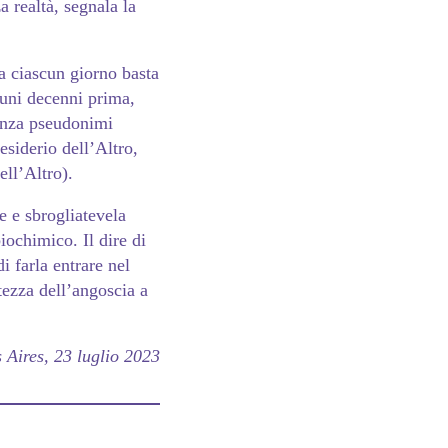
a realtà, segnala la
 a ciascun giorno basta
cuni decenni prima,
senza pseudonimi
esiderio dell’Altro,
ell’Altro).
le e sbrogliatevela
iochimico. Il dire di
i farla entrare nel
tezza dell’angoscia a
 Aires, 23 luglio 2023