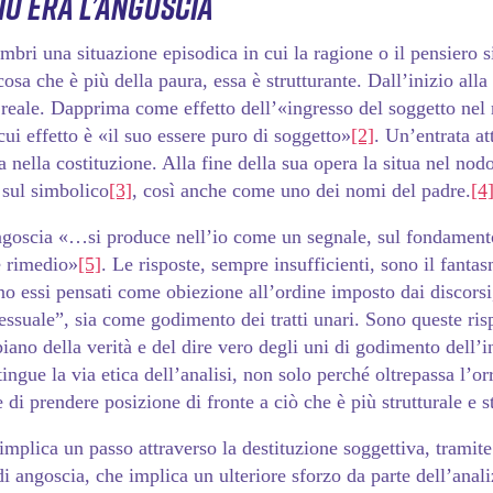
io era l’angoscia
bri una situazione episodica in cui la ragione o il pensiero si
osa che è più della paura, essa è strutturante. Dall’inizio alla 
reale. Dapprima come effetto dell’«ingresso del soggetto nel 
cui effetto è «il suo essere puro di soggetto»
[2]
. Un’entrata at
a nella costituzione. Alla fine della sua opera la situa nel 
 sul simbolico
[3]
, così anche come uno dei nomi del padre.
[4
angoscia «…si produce nell’io come un segnale, sul fondamento
e rimedio»
[5]
. Le risposte, sempre insufficienti, sono il fanta
ano essi pensati come obiezione all’ordine imposto dai discors
essuale”, sia come godimento dei tratti unari. Sono queste risp
piano della verità e del dire vero degli uni di godimento dell’i
ingue la via etica dell’analisi, non solo perché oltrepassa l’or
di prendere posizione di fronte a ciò che è più strutturale e st
 implica un passo attraverso la destituzione soggettiva, tramite
i angoscia, che implica un ulteriore sforzo da parte dell’anali