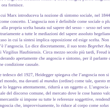
 ora fornisce.
 cui Marx introduceva la nozione di sintomo sociale, nel 184
 come concetto. L’angoscia non è definibile come sociale o plu
, alla propria scelta basata sul sapere del sesso –
sesso
nel sen
trariamente a tutte le mediazioni del sapere assoluto hegeliano
aso in cui la sintesi implica opposizione ed esige scelta. Non 
c’è l’angoscia. Lo dice discretamente, il suo testo
Begrebet An
i Virgilius Haufniensis. Circa mezzo secolo più tardi, Freud 
iderando apertamente che angoscia e sintomo, per il parlante 
me condizione causale.
le tedesco del 1927, Heidegger spiegava che l’angoscia non si
del mondo, ma davanti al
mundus
(ordine) come tale, questo 
e lo leggeva attentamente, ridurrà a un oggetto
a
. L’angoscia 
ale del discorso comune, del mercato dove le cose hanno valo
mercantile si impone su tutte le referenze soggettive, rendend
angoscia che, improvvisamente, lo riduce al corpo come
solus