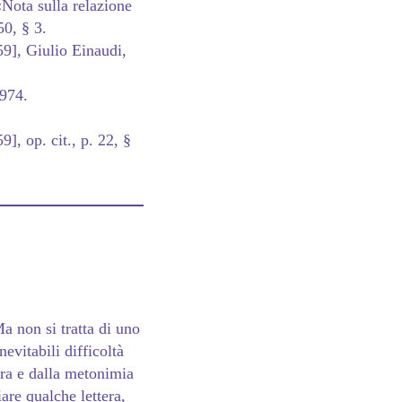
«Nota sulla relazione
0, § 3.
9], Giulio Einaudi,
1974.
], op. cit., p. 22, §
Ma non si tratta di uno
nevitabili difficoltà
fora e dalla metonimia
are qualche lettera,