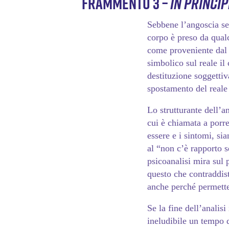
Frammento 3 –
In princip
Sebbene l’angoscia sem
corpo è preso da qualc
come proveniente dal 
simbolico sul reale il 
destituzione soggettiv
spostamento del reale
Lo strutturante dell’
cui è chiamata a porr
essere e i sintomi, si
al “non c’è rapporto s
psicoanalisi mira sul 
questo che contraddist
anche perché permette 
Se la fine dell’analisi
ineludibile un tempo d