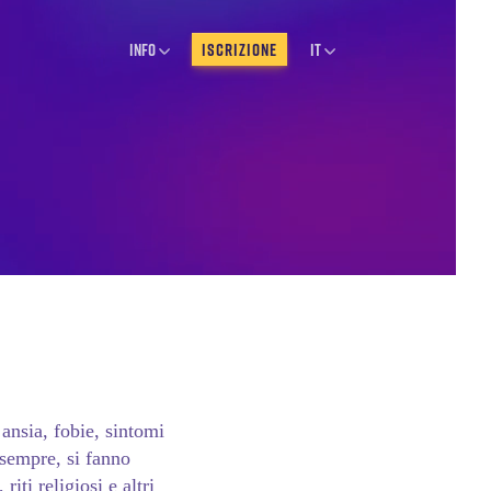
Info
ISCRIZIONE
IT
 ansia, fobie, sintomi
 sempre, si fanno
iti religiosi e altri