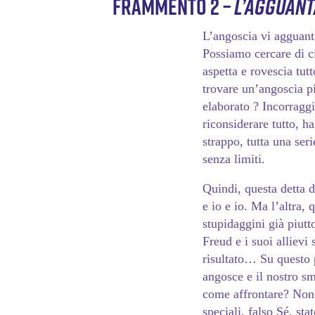
Frammento 2 –
L’agguan
L’angoscia vi agguanta
Possiamo cercare di ci
aspetta e rovescia tut
trovare un’angoscia p
elaborato ? Incorragg
riconsiderare tutto, h
strappo, tutta una ser
senza limiti.
Quindi, questa detta 
e io e io. Ma l’altra,
stupidaggini già piutt
Freud e i suoi allievi 
risultato… Su questo 
angosce e il nostro s
come affrontare? Non 
speciali, falso Sé, st