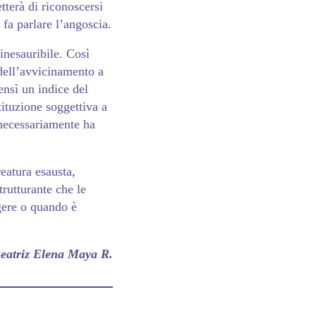
tterà di riconoscersi
 fa parlare l’angoscia.
inesauribile. Così
e dell’avvicinamento a
ensì un indice del
tituzione soggettiva a
 necessariamente ha
eatura esausta,
trutturante che le
rgere o quando è
eatriz Elena Maya R.