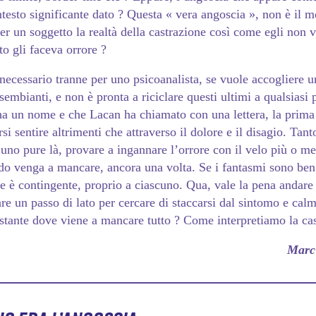
testo significante dato ? Questa « vera angoscia », non è il m
er un soggetto la realtà della castrazione così come egli non 
o gli faceva orrore ?
necessario tranne per uno psicoanalista, se vuole accogliere 
 sembianti, e non è pronta a riciclare questi ultimi a qualsiasi 
a un nome e che Lacan ha chiamato con una lettera, la prima
rsi sentire altrimenti che attraverso il dolore e il disagio. Tant
 uno pure là, provare a ingannare l’orrore con il velo più o m
do venga a mancare, ancora una volta. Se i fantasmi sono ben 
 è contingente, proprio a ciascuno. Qua, vale la pena andare 
are un passo di lato per cercare di staccarsi dal sintomo e ca
’istante dove viene a mancare tutto ? Come interpretiamo la ca
Marc