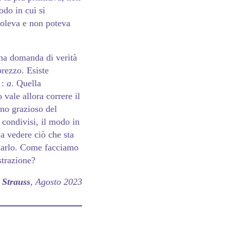
odo in cui si
voleva e non poteva
una domanda di verità
prezzo. Esiste
 :
a
. Quella
o vale allora correre il
eno grazioso del
condivisi, il modo in
a vedere ciò che sta
lmarlo. Come facciamo
strazione?
 Strauss
, Agosto 2023