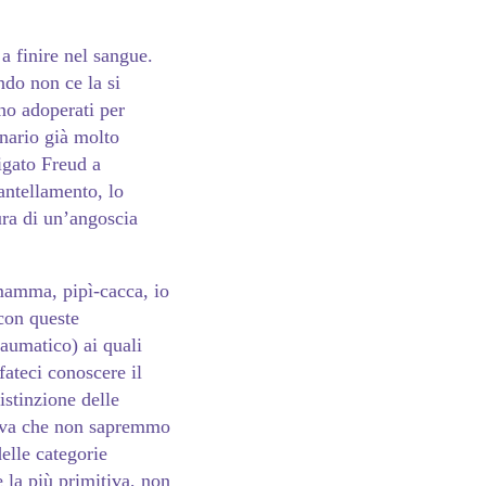
a finire nel sangue.
ndo non ce la si
ono adoperati per
nario già molto
igato Freud a
antellamento, lo
sura di un’angoscia
-mamma, pipì-cacca, io
 con queste
raumatico) ai quali
 fateci conoscere il
stinzione delle
itiva che non sapremmo
elle categorie
e la più primitiva, non