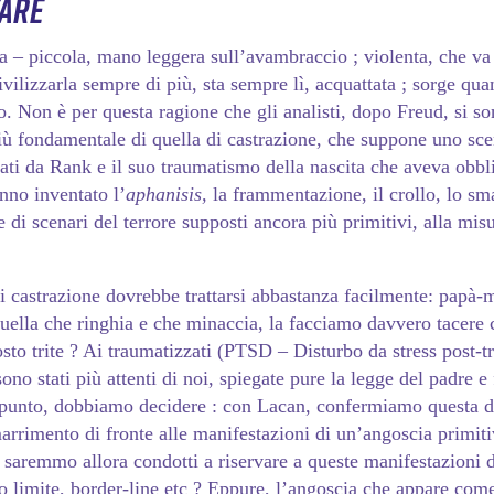
tare
 – piccola, mano leggera sull’avambraccio ; violenta, che va 
vilizzarla sempre di più, sta sempre lì, acquattata ; sorge qua
to. Non è per questa ragione che gli analisti, dopo Freud, si s
iù fondamentale di quella di castrazione, che suppone uno sce
iati da Rank e il suo traumatismo della nascita che aveva obbl
anno inventato l’
aphanisis,
la frammentazione, il crollo, lo sm
ie di scenari del terrore supposti ancora più primitivi, alla mi
di castrazione dovrebbe trattarsi abbastanza facilmente: papà
 quella che ringhia e che minaccia, la facciamo davvero tacere
osto trite ? Ai traumatizzati (PTSD – Disturbo da stress post-t
sono stati più attenti di noi, spiegate pure la legge del padre e
punto, dobbiamo decidere : con Lacan, confermiamo questa di
marrimento di fronte alle manifestazioni di un’angoscia prim
saremmo allora condotti a riservare a queste manifestazioni d
ato limite, border-line etc ? Eppure, l’angoscia che appare com