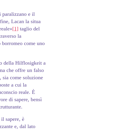
 paralizzano e il
fine, Lacan la situa
reale»
[1]
taglio del
traverso la
nodo borromeo come uno
]
 della Hilflosigkeit a
sma che offre un falso
i, sia come soluzione
oste a cui la
nconscio reale. È
rore di sapere, bensì
rutturante.
 il sapere, è
zzante e, dal lato