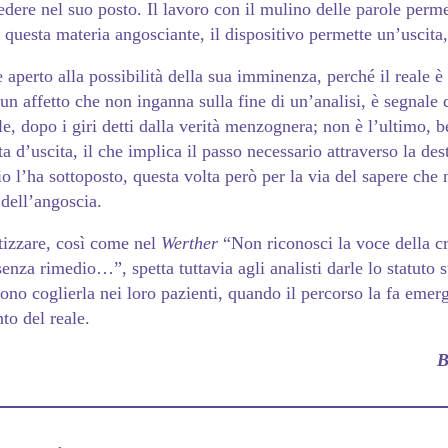
cedere nel suo posto. Il lavoro con il mulino delle parole perme
da questa materia angosciante, il dispositivo permette un’uscita,
aperto alla possibilità della sua imminenza, perché il reale è 
 è un affetto che non inganna sulla fine di un’analisi, è segnal
e, dopo i giri detti dalla verità menzognera; non è l’ultimo, b
 d’uscita, il che implica il passo necessario attraverso la des
io l’ha sottoposto, questa volta però per la via del sapere che
 dell’angoscia.
tizzare, così come nel
Werther
“Non riconosci la voce della cr
enza rimedio…”, spetta tuttavia agli analisti darle lo statuto s
ono coglierla nei loro pazienti, quando il percorso la fa eme
to del reale.
B