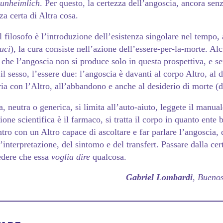
unheimlich
. Per questo, la certezza dell’angoscia, ancora senz
za certa di Altra cosa.
 filosofo è l’introduzione dell’esistenza singolare nel tempo,
uci
), la cura consiste nell’azione dell’essere-per-la-morte. Al
 che l’angoscia non si produce solo in questa prospettiva, e 
il sesso, l’essere due: l’angoscia è davanti al corpo Altro, al d
aria con l’Altro, all’abbandono e anche al desiderio di morte (d
a, neutra o generica, si limita all’auto-aiuto, leggete il manua
one scientifica è il farmaco, si tratta il corpo in quanto ente b
tro con un Altro capace di ascoltare e far parlare l’angoscia, d
interpretazione, del sintomo e del transfert. Passare dalla cer
redere che essa
voglia dire
qualcosa.
Gabriel Lombardi
, Buenos