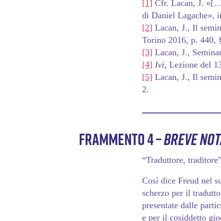
[1]
Cfr. Lacan, J. «[…]
di Daniel Lagache», 
[2]
Lacan, J., Il semi
Torino 2016, p. 440, 
[3]
Lacan, J., Semina
[4]
Ivi
, Lezione del 
[5]
Lacan, J., Il semi
2.
Frammento 4 –
Breve not
“Traduttore, traditore
Così dice Freud nel su
scherzo per il tradutto
presentate dalle parti
e per il cosiddetto gi