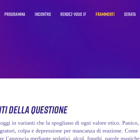
PROGRAMMA
Incontro
Rendez-vous IF
Frammenti
Serata
ti della questione
 oggi in varianti che la spogliano di ogni valore etico. Panico,
igratori, colpa e depressione per mancanza di reazione. Come
e l’angoscia mediante sedativi, alcol, funghi, parole magiche, r