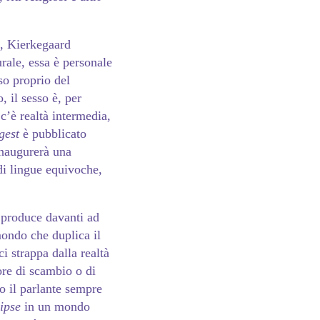
4, Kierkegaard
rale, essa è personale
so proprio del
, il sesso è, per
c’è realtà intermedia,
gest
è pubblicato
inaugurerà una
di lingue equivoche,
 produce davanti ad
mondo che duplica il
ci strappa dalla realtà
re di scambio o di
o il parlante sempre
 ipse
in un mondo