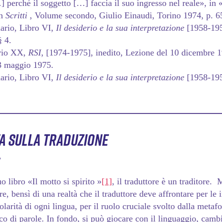
 perché il soggetto […] faccia il suo ingresso nel reale», in 
in
Scritti
, Volume secondo, Giulio Einaudi, Torino 1974, p. 65
nario, Libro VI,
Il desiderio e la sua interpretazione
[1958-195
§ 4.
rio XX,
RSI
, [1974-1975], inedito, Lezione del 10 dicembre 
13 maggio 1975.
nario, Libro VI,
Il desiderio e la sua interpretazione
[1958-1959
a sulla traduzione
”
o libro «Il motto si spirito »
[1]
, il traduttore è un traditore. 
re, bensì di una realtà che il traduttore deve affrontare per le i
colarità di ogni lingua, per il ruolo cruciale svolto dalla meta
oco di parole. In fondo, si può giocare con il linguaggio, cambi